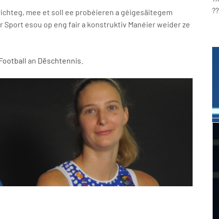
?
richteg, mee et soll ee probéieren a géigesäitegem
port esou op eng fair a konstruktiv Manéier weider ze
Football
an
Dëschtennis
.