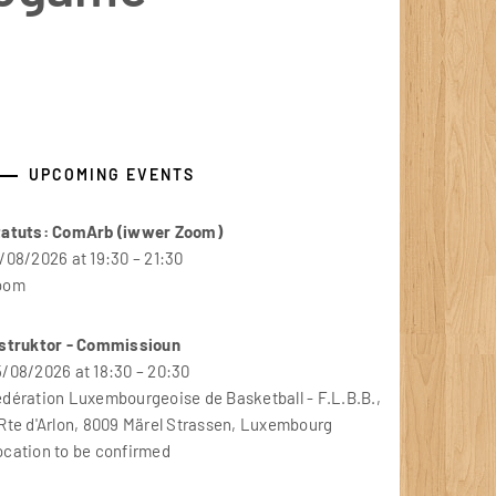
UPCOMING EVENTS
tatuts: ComArb (iwwer Zoom)
/08/2026 at 19:30 – 21:30
oom
nstruktor - Commissioun
/08/2026 at 18:30 – 20:30
dération Luxembourgeoise de Basketball - F.L.B.B.,
Rte d'Arlon, 8009 Märel Strassen, Luxembourg
cation to be confirmed