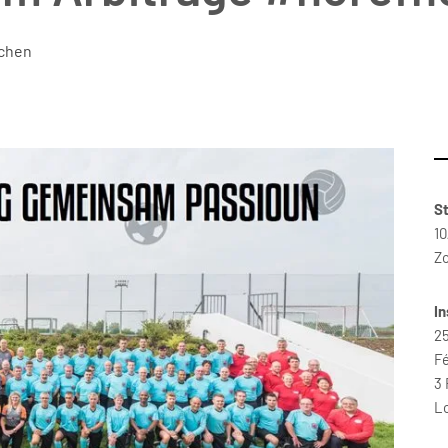
chen
S
10
Z
I
25
Fé
3 
Lo