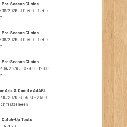
Pre-Season Clinics
/09/2026 at 09:00 – 12:00
??
Pre-Season Clinics
/09/2026 at 09:00 – 12:00
??
Pre-Season Clinics
/09/2026 at 08:00 – 12:00
??
omArb. & Comité AdABL
/10/2026 at 19:00 – 21:00
ach festzeleëen
Catch-Up Tests
7/10/2026