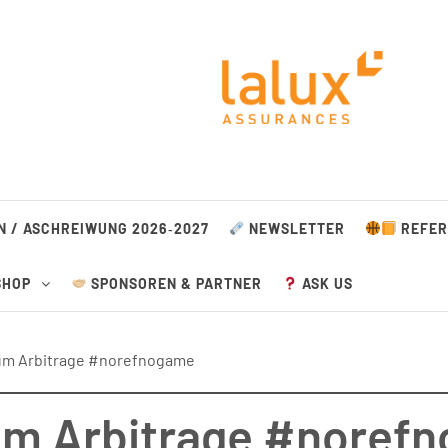
urgeois
N / ASCHREIWUNG 2026‑2027
NEWSLETTER
REFER
HOP
SPONSOREN & PARTNER
ASK US
um Arbitrage #norefnogame
um Arbitrage #noref