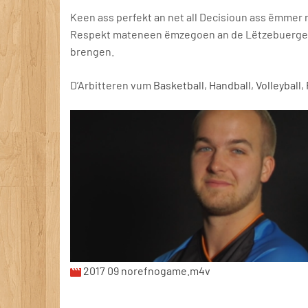
Keen ass perfekt an net all Decisioun ass ëmmer 
Respekt mateneen ëmzegoen an de Lëtzebuerger S
brengen.
D’Arbitteren vum
Basketball
,
Handball
,
Volleyball
,
2017 09 norefnogame.m4v