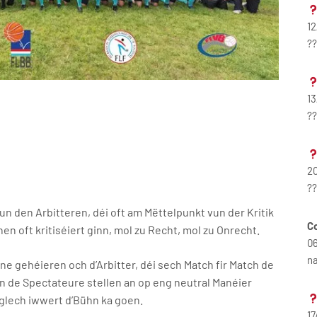
12
?
13
?
20
?
den Arbitteren, déi oft am Mëttelpunkt vun der Kritik
C
n oft kritiséiert ginn, mol zu Recht, mol zu Onrecht.
06
n
e gehéieren och d’Arbitter, déi sech Match fir Match de
an de Spectateure stellen an op eng neutral Manéier
iglech iwwert d’Bühn ka goen.
1